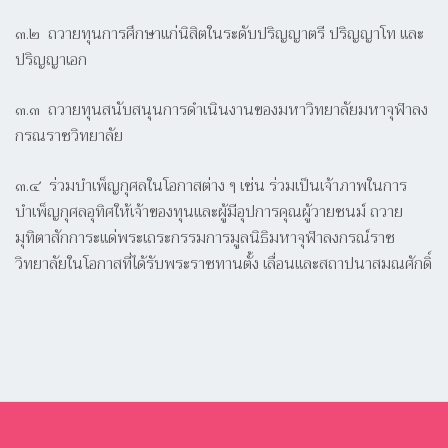
๓.๒ ถวายทุนการศึกษาแก่นิสิตในระดับปริญญาตรี ปริญญาโท และ
ปริญญาเอก
๓.๓ ถวายทุนสนับสนุนการดำเนินงานของมหาวิทยาลัยมหาจุฬาลง
กรณราชวิทยาลัย
๓.๔ ร่วมบำเพ็ญกุศลในโอกาสต่าง ๆ เช่น ร่วมเป็นเจ้าภาพในการ
บำเพ็ญกุศลอุทิศให้เจ้าของทุนและผู้มีอุปการคุณผู้วายชนม์ ถวาย
มุทิตาสักการะแด่พระเถระกรรมการมูลนิธิมหาจุฬาลงกรณ์ราช
วิทยาลัยในโอกาสที่ได้รับพระราชทานตั้ง เลื่อนและสถาปนาสมณศักดิ์