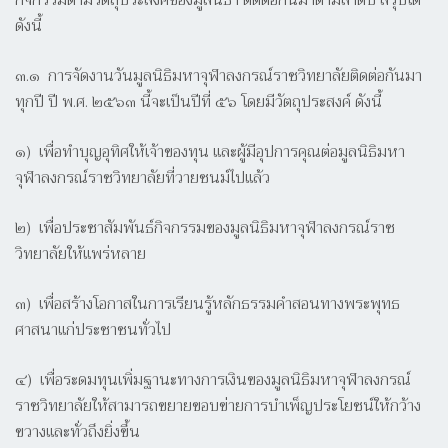
กิจกรรมตามวัตถุประสงค์ของมูลนิธิฯ ติดต่อกันมาตามลำดับ สรุปได้
ดังนี้
๓.๑ การจัดงานวันมูลนิธิมหาจุฬาลงกรณ์ราชวิทยาลัยติดต่อกันมา
ทุกปี ปี พ.ศ. ๒๕๖๓ นี้จะเป็นปีที่ ๕๖ โดยมีวัตถุประสงค์ ดังนี้
๑) เพื่อทำบุญอุทิศให้เจ้าของทุน และผู้มีอุปการคุณต่อมูลนิธิมหา
จุฬาลงกรณ์ราชวิทยาลัยที่วายชนม์ไปแล้ว
๒) เพื่อประชาสัมพันธ์กิจกรรมของมูลนิธิมหาจุฬาลงกรณ์ราช
วิทยาลัยให้แพร่หลาย
๓) เพื่อสร้างโอกาสในการเรียนรู้หลักธรรมคำสอนทางพระพุทธ
ศาสนาแก่ประชาชนทั่วไป
๔) เพื่อระดมทุนเพิ่มฐานะทางการเงินของมูลนิธิมหาจุฬาลงกรณ์
ราชวิทยาลัยให้สามารถขยายขอบข่ายการบำเพ็ญประโยชน์ให้กว้าง
ขวางและทั่วถึงยิ่งขึ้น